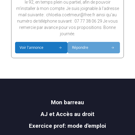
le 92, en temps plein ou partiel, afin de pouvoir
m'installer à mon compte. Je suis joignable à l'adresse
mail suivante : chloelia.coetmeur@free.fr ainsi qu'au
numéro de téléphone suivant : 07 77 38 06 29 Je vous
remercie par avance pour vos propositions. Bonne
journée.
Voir l'annonce
Répondre
Mon barreau
AJ et Accès au droit
Exercice prof: mode d'emploi