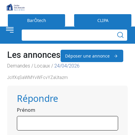
Préférences en matière de cookies
BarÔtech
CLIPA
Les annonces
Déposer une annonce
Demandes / Locaux /
24/04/2026
JclfXqSaWMYvWFcvYZaUtazm
Répondre
Prénom