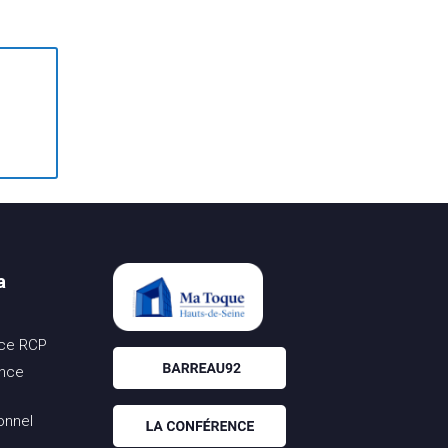
a
nce RCP
ance
onnel