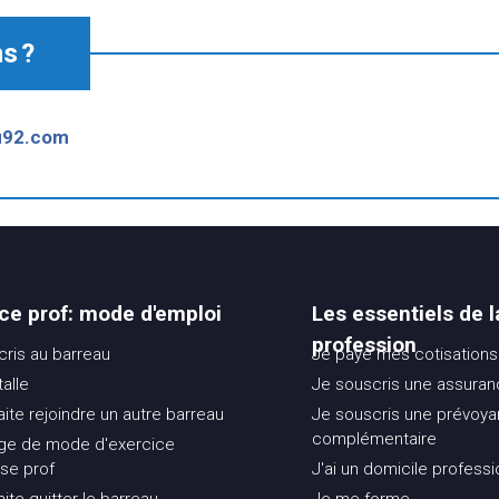
s ?
u92.com
ce prof: mode d'emploi
Les essentiels de l
profession
cris au barreau
Je paye mes cotisations
talle
Je souscris une assura
ite rejoindre un autre barreau
Je souscris une prévoy
complémentaire
ge de mode d'exercice
se prof
J'ai un domicile professi