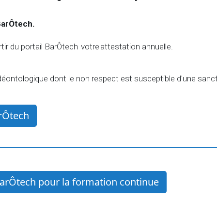
 BarÔtech.
ir du portail BarÔtech votre attestation annuelle.
déontologique dont le non respect est susceptible d'une sanc
arÔtech
l BarÔtech pour la formation continue