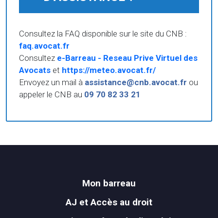
Consultez la FAQ disponible sur le site du CNB :
faq.avocat.fr
Consultez
e-Barreau - Reseau Prive Virtuel des
Avocats
et
https://meteo.avocat.fr/
Envoyez un mail à
assistance@cnb.avocat.fr
ou
appeler le CNB au
09 70 82 33 21
Mon barreau
AJ et Accès au droit