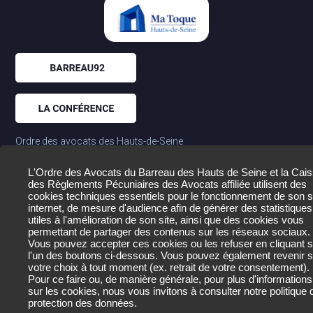
Ordre des avocats des Hauts-de-Seine
01.55.69.17.00
177-179 av. Frederic et Irene Joliot Curie
L'Ordre des Avocats du Barreau des Hauts de Seine et la Cai
des Règlements Pécuniaires des Avocats affiliée utilisent des
92020 Nanterre Cedex
cookies techniques essentiels pour le fonctionnement de son s
internet, de mesure d'audience afin de générer des statistiques
utiles à l'amélioration de son site, ainsi que des cookies vous
permettant de partager des contenus sur les réseaux sociaux.
Mentions légales
Vous pouvez accepter ces cookies ou les refuser en cliquant s
l'un des boutons ci-dessous. Vous pouvez également revenir s
Données personnelles et crédits
votre choix à tout moment (ex. retrait de votre consentement).
Pour ce faire ou, de manière générale, pour plus d'informations
sur les cookies, nous vous invitons à consulter notre
politique 
protection des données
.